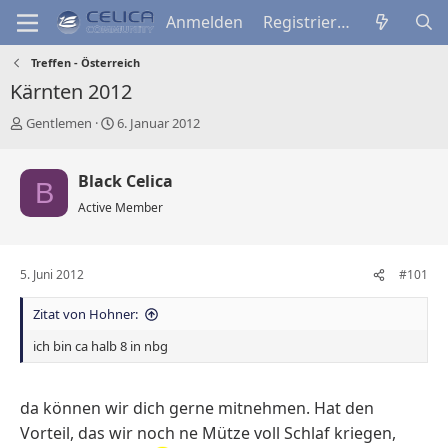
Anmelden
Registrieren
Treffen - Österreich
Kärnten 2012
E
E
Gentlemen
6. Januar 2012
r
r
s
s
Black Celica
t
t
B
e
e
Active Member
l
l
l
l
e
u
5. Juni 2012
#101
r
n
d
g
Zitat von Hohner:
e
s
s
d
ich bin ca halb 8 in nbg
T
a
h
t
e
u
da können wir dich gerne mitnehmen. Hat den
m
m
Vorteil, das wir noch ne Mütze voll Schlaf kriegen,
a