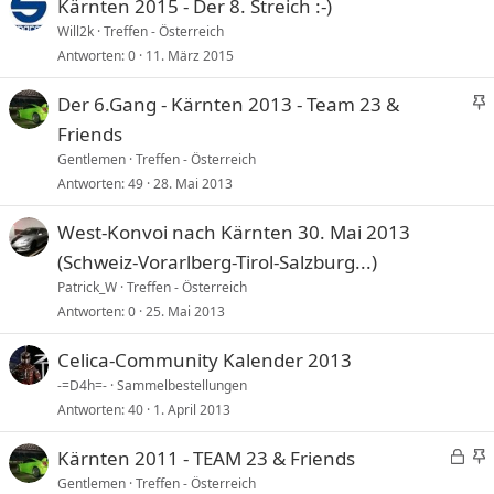
Kärnten 2015 - Der 8. Streich :-)
Will2k
Treffen - Österreich
Antworten
0
11. März 2015
Der 6.Gang - Kärnten 2013 - Team 23 &
i
Friends
c
Gentlemen
Treffen - Österreich
Antworten
49
28. Mai 2013
t
West-Konvoi nach Kärnten 30. Mai 2013
i
(Schweiz-Vorarlberg-Tirol-Salzburg...)
Patrick_W
Treffen - Österreich
Antworten
0
25. Mai 2013
Celica-Community Kalender 2013
-=D4h=-
Sammelbestellungen
Antworten
40
1. April 2013
G
Kärnten 2011 - TEAM 23 & Friends
e
i
Gentlemen
Treffen - Österreich