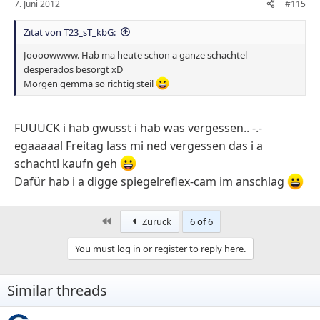
7. Juni 2012
#115
Zitat von T23_sT_kbG:
Joooowwww. Hab ma heute schon a ganze schachtel
desperados besorgt xD
Morgen gemma so richtig steil
FUUUCK i hab gwusst i hab was vergessen.. -.-
egaaaaal Freitag lass mi ned vergessen das i a
schachtl kaufn geh
Dafür hab i a digge spiegelreflex-cam im anschlag
First
Zurück
6 of 6
You must log in or register to reply here.
Similar threads